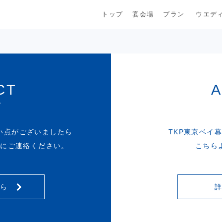
トップ
宴会場
プラン
ウエデ
CT
せ
い点がございましたら
TKP東京ベイ
軽にご連絡ください。
こちら
ちら