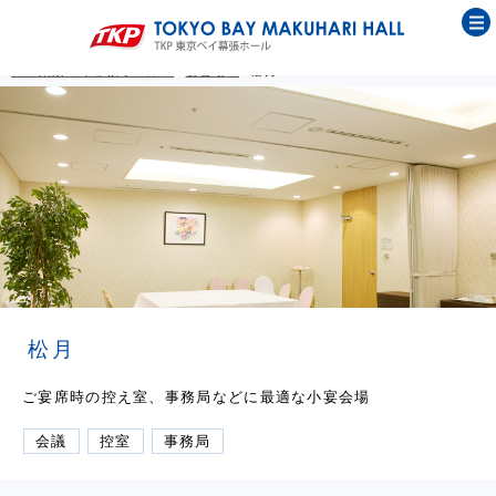
TKP東京ベイ幕張ホール
宴会場
松月
松月
ご宴席時の控え室、事務局などに最適な小宴会場
会議
控室
事務局