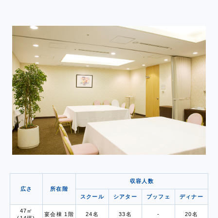
収容人数
広さ
所在階
スクール
シアター
ブッフェ
ディナー
47㎡
宴会棟 1階
24名
33名
-
20名